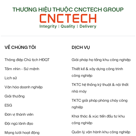
THƯƠNG HIỆU THUỘC CNCTECH GROUP
VỀ CHÚNG TÔI
DỊCH VỤ
Thông điệp Chủ tịch HĐQT
Giải pháp hạ tầng khu công nghiệp
Tầm nhìn - Sứ mệnh
Thiết kế & xây dựng công trình
công nghiệp
Lịch sử
TKTC hệ thống kỹ thuật & nội thất
Văn hóa doanh nghiệp
nhà máy
Giải thưởng
TKTC giải pháp phòng cháy công
ESG
nghiệp
Đơn vị thành viên
Khai thác & xúc tiến đầu tư khu
công nghiệp
Đội ngũ lãnh đạo
Quản lý, vận hành khu công nghiệp
Mạng lưới hoạt động