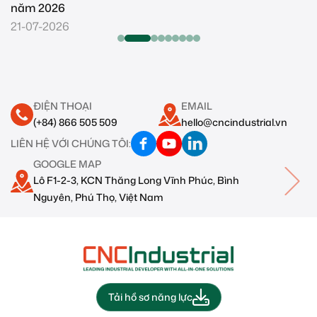
năm 2026
14-07-2026
ĐIỆN THOẠI
EMAIL
(+84) 866 505 509
hello@cncindustrial.vn
LIÊN HỆ VỚI CHÚNG TÔI:
GOOGLE MAP
Lô F1-2-3, KCN Thăng Long Vĩnh Phúc, Bình
Nguyên, Phú Thọ, Việt Nam
Tải hồ sơ năng lực