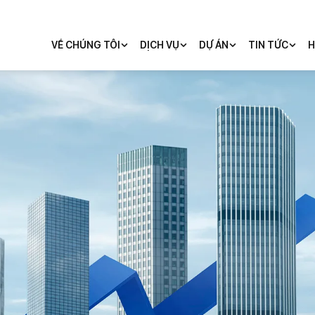
VỀ CHÚNG TÔI
DỊCH VỤ
DỰ ÁN
TIN TỨC
H