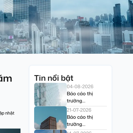
năm
Tin nổi bật
04-08-2026
Báo cáo thị
trường
CNCIndustrial –
21-07-2026
cập nhật
Tuần 4, Tháng 7
Báo cáo thị
năm 2026
trường
CNCIndustrial –