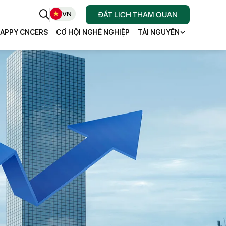
VN
ĐẶT LỊCH THAM QUAN
APPY CNCERS
CƠ HỘI NGHỀ NGHIỆP
TÀI NGUYÊN