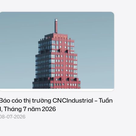
Báo cáo thị trường CNCIndustrial – Tuần
Báo 
4, Tháng 6 năm 2026
3, T
08-07-2026
24-0