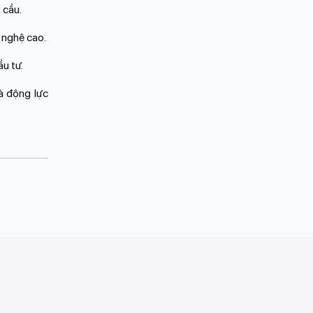
 cầu.
 nghệ cao.
u tư.
à động lực